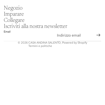
Informativa sulla privacy
Negozio
Informativa legale
Imparare
Recapiti
Collegare
Informativa sulle spedizioni
Iscriviti alla nostra newsletter
Termini e condizioni del servizio
Email
Informativa sui rimborsi
© 2026
CASA ANDINA SALENTO
,
Powered by Shopify
Termini e politiche