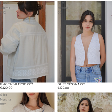
Giacca
Gilet
Salerno
Messina
002
001
GIACCA SALERNO 002
GILET MESSINA 001
€320,00
€129,00
Gilet
Giacca
Messina
Felicia
002
-
001