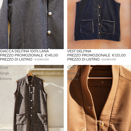
GIACCA DELFINA 100% LANA
VEST DELFINA
IN OFFERTA
IN OFFERTA
PREZZO PROMOZIONALE
€145,00
PREZZO PROMOZIONALE
€120,00
PREZZO DI LISTINO
€290,00
PREZZO DI LISTINO
€240,00
Gilet
Gilet
lungo
kimono
kimono
Sakura