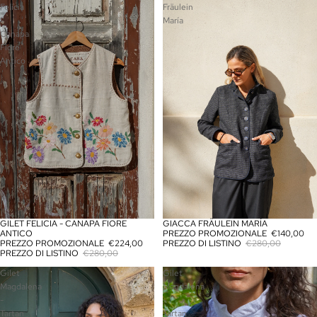
Felicia
Fräulein
-
María
Canapa
Fiore
Antico
GILET FELICIA - CANAPA FIORE
GIACCA FRÄULEIN MARÍA
IN OFFERTA
IN OFFERTA
ANTICO
PREZZO PROMOZIONALE
€140,00
PREZZO PROMOZIONALE
€224,00
PREZZO DI LISTINO
€280,00
PREZZO DI LISTINO
€280,00
Gilet
Gilet
Magdalena
Magdalena
-
-
Tartan
Tartan