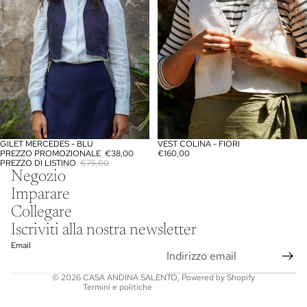
GILET MERCEDES - BLU
VEST COLINA - FIORI
IN OFFERTA
PREZZO PROMOZIONALE
€38,00
€160,00
PREZZO DI LISTINO
€75,00
Informativa sulla privacy
Negozio
Informativa legale
Imparare
Recapiti
Collegare
Informativa sulle spedizioni
Iscriviti alla nostra newsletter
Termini e condizioni del servizio
Email
Informativa sui rimborsi
© 2026
CASA ANDINA SALENTO
,
Powered by Shopify
Termini e politiche