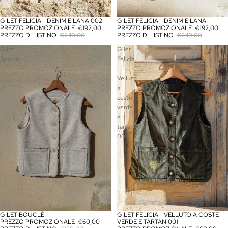
GILET FELICIA - DENIM E LANA 002
GILET FELICIA - DENIM E LANA
IN OFFERTA
IN OFFERTA
PREZZO PROMOZIONALE
€192,00
PREZZO PROMOZIONALE
€192,00
PREZZO DI LISTINO
€240,00
PREZZO DI LISTINO
€240,00
Gilet
Gilet
Bouclé
Felicia
-
Velluto
a
coste
verde
e
tartan
001
GILET BOUCLÉ
GILET FELICIA - VELLUTO A COSTE
IN OFFERTA
IN OFFERTA
PREZZO PROMOZIONALE
€60,00
VERDE E TARTAN 001