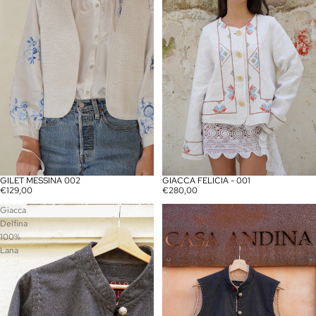
GILET MESSINA 002
GIACCA FELICIA - 001
€129,00
€280,00
Giacca
Vest
Delfina
Delfina
100%
Lana