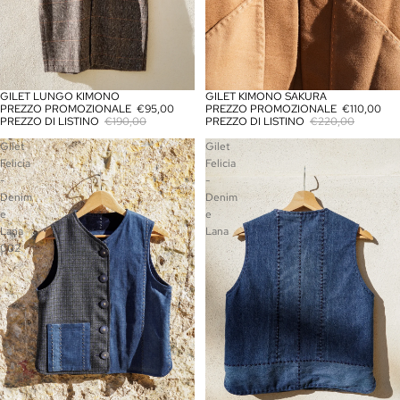
GILET LUNGO KIMONO
GILET KIMONO SAKURA
IN OFFERTA
IN OFFERTA
PREZZO PROMOZIONALE
€95,00
PREZZO PROMOZIONALE
€110,00
PREZZO DI LISTINO
€190,00
PREZZO DI LISTINO
€220,00
Gilet
Gilet
Felicia
Felicia
-
-
Denim
Denim
e
e
Lana
Lana
002