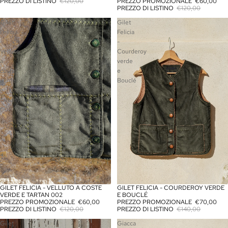
PREZZO DI LISTINO
€120,00
PREZZO PROMOZIONALE
€60,00
PREZZO DI LISTINO
€120,00
Gilet
Gilet
Felicia
Felicia
-
-
Velluto
Courderoy
a
verde
coste
e
verde
Bouclé
e
tartan
002
GILET FELICIA - VELLUTO A COSTE
GILET FELICIA - COURDEROY VERDE
IN OFFERTA
IN OFFERTA
VERDE E TARTAN 002
E BOUCLÉ
PREZZO PROMOZIONALE
€60,00
PREZZO PROMOZIONALE
€70,00
PREZZO DI LISTINO
€120,00
PREZZO DI LISTINO
€140,00
Gilet
Giacca