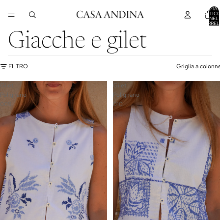
TOTA
ARTICO
NEL
CARREL
0
Giacche e gilet
FILTRO
Griglia a colonn
Gilet
Gilet
Polignano
Polignano
009
010