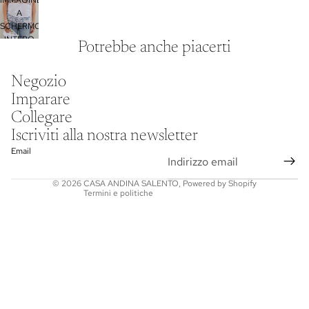
IMMAGINE
A
SCHERMO
INTERO
Potrebbe anche piacerti
Informativa sulla privacy
Negozio
Informativa legale
Imparare
Recapiti
Collegare
Informativa sulle spedizioni
Iscriviti alla nostra newsletter
Termini e condizioni del servizio
Email
Informativa sui rimborsi
© 2026
CASA ANDINA SALENTO
,
Powered by Shopify
Termini e politiche