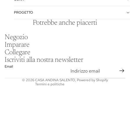
PROGETTO
Potrebbe anche piacerti
Informativa sulla privacy
Negozio
Informativa legale
Imparare
Recapiti
Collegare
Informativa sulle spedizioni
Iscriviti alla nostra newsletter
Termini e condizioni del servizio
Email
Informativa sui rimborsi
© 2026
CASA ANDINA SALENTO
,
Powered by Shopify
Termini e politiche