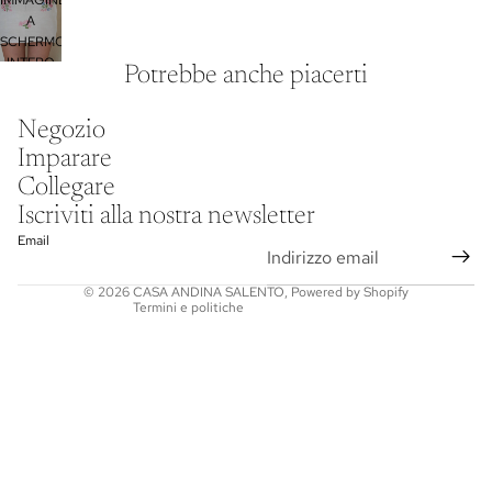
IMMAGINE
A
SCHERMO
INTERO
Potrebbe anche piacerti
Informativa sulla privacy
Negozio
Informativa legale
Imparare
Recapiti
Collegare
Informativa sulle spedizioni
Iscriviti alla nostra newsletter
Termini e condizioni del servizio
Email
Informativa sui rimborsi
© 2026
CASA ANDINA SALENTO
,
Powered by Shopify
Termini e politiche