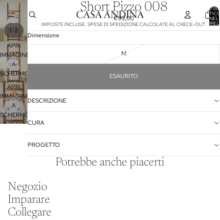
Short Pizzo 008
TOTA
ARTICO
€99,00
NEL
CARREL
IMPOSTE INCLUSE. SPESE DI SPEDIZIONE CALCOLATE AL CHECK-OUT.
0
/
1
2
Dimensione
APRI
M
IMMAGINE
A
SCHERMO
ESAURITO
INTERO
APRI
IMMAGINE
DESCRIZIONE
A
SCHERMO
CURA
INTERO
PROGETTO
Potrebbe anche piacerti
Informativa sulla privacy
Negozio
Informativa legale
Imparare
Recapiti
Collegare