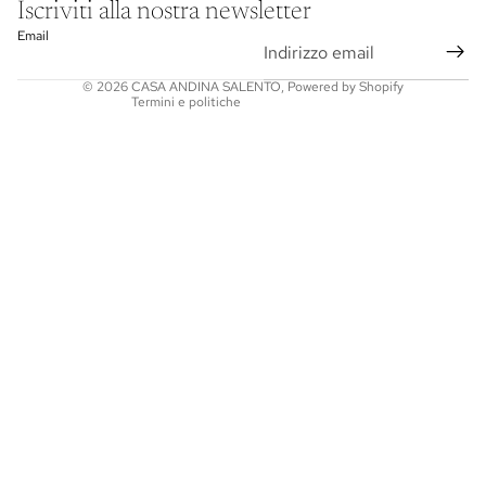
Informativa sulle spedizioni
Iscriviti alla nostra newsletter
Termini e condizioni del servizio
Email
Informativa sui rimborsi
© 2026
CASA ANDINA SALENTO
,
Powered by Shopify
Termini e politiche