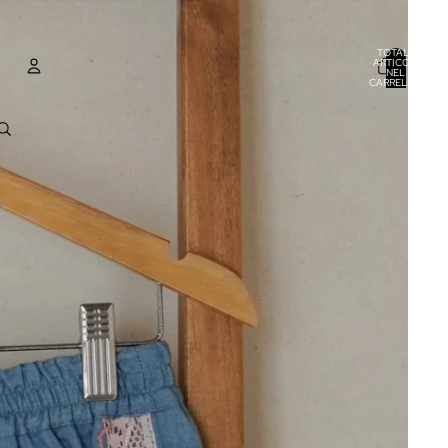
TOTALE
ARTICOLI
NEL
CARRELLO:
0
ACCOUNT
ALTRE OPZIONI DI ACCESSO
ORDINI
PROFILO