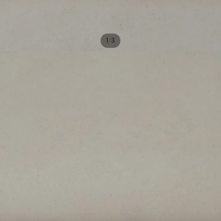
/
1
3