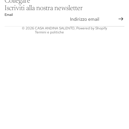
Collegare
Informativa sulle spedizioni
Iscriviti alla nostra newsletter
Termini e condizioni del servizio
Email
Informativa sui rimborsi
© 2026
CASA ANDINA SALENTO
,
Powered by Shopify
Termini e politiche