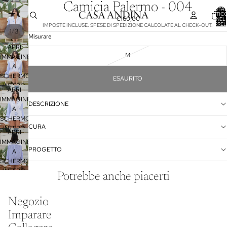
Camicia Palermo - 004
TOTA
ARTICO
€160,00
NEL
CARREL
IMPOSTE INCLUSE. SPESE DI SPEDIZIONE CALCOLATE AL CHECK-OUT.
0
/
1
3
Misurare
APRI
M
IMMAGINE
A
SCHERMO
ESAURITO
INTERO
APRI
IMMAGINE
DESCRIZIONE
A
SCHERMO
CURA
INTERO
APRI
IMMAGINE
PROGETTO
A
SCHERMO
INTERO
Potrebbe anche piacerti
Informativa sulla privacy
Negozio
Informativa legale
Imparare
Recapiti