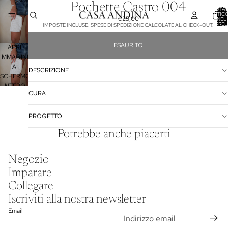
Pochette Castro 004
TOTA
ARTICO
€25,00
NEL
CARREL
IMPOSTE INCLUSE. SPESE DI SPEDIZIONE CALCOLATE AL CHECK-OUT.
0
ESAURITO
APRI
IMMAGINE
A
DESCRIZIONE
SCHERMO
INTERO
CURA
PROGETTO
Potrebbe anche piacerti
Informativa sulla privacy
Negozio
Informativa legale
Imparare
Recapiti
Collegare
Informativa sulle spedizioni
Iscriviti alla nostra newsletter
Termini e condizioni del servizio
Email
Informativa sui rimborsi