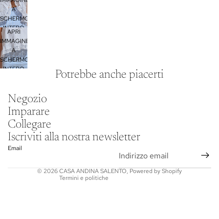
IMMAGINE
A
SCHERMO
INTERO
APRI
IMMAGINE
A
SCHERMO
INTERO
Potrebbe anche piacerti
Informativa sulla privacy
Negozio
Informativa legale
Imparare
Recapiti
Collegare
Informativa sulle spedizioni
Iscriviti alla nostra newsletter
Termini e condizioni del servizio
Email
Informativa sui rimborsi
© 2026
CASA ANDINA SALENTO
,
Powered by Shopify
Termini e politiche