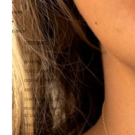
HOME
E-SHOP
VESTIARIO
SS26
CASTELLO
BAMBINI
SS25
TOP E CAMICIE
GONNE E PANTALONI
ABITI
GIACCHE E GILET
PONCHO, SCIARPE E
SCIALLI
MAGLIERIA
IDEE REGALO