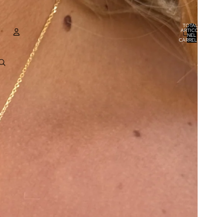
TOTALE
ARTICOLI
NEL
CARRELLO:
0
ACCOUNT
ALTRE OPZIONI DI ACCESSO
ORDINI
PROFILO