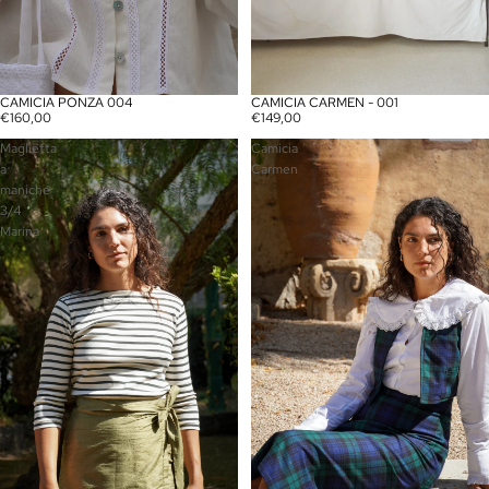
CAMICIA PONZA 004
CAMICIA CARMEN - 001
€160,00
€149,00
Maglietta
Camicia
a
Carmen
maniche
3/4
Marina