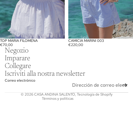
TOP MARIA FILOMENA
CAMICIA MARINI 003
AGOTADO
AGOTADO
€70,00
€220,00
Política de privacidad
Negozio
Aviso legal
Imparare
Información de contacto
Collegare
Política de envío
Iscriviti alla nostra newsletter
Términos del servicio
Correo electrónico
Política de reembolso
© 2026
CASA ANDINA SALENTO
,
Tecnología de Shopify
Términos y políticas