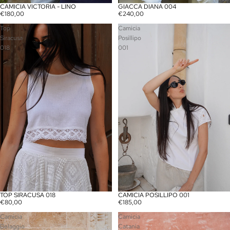
CAMICIA VICTORIA - LINO
GIACCA DIANA 004
€180,00
€240,00
Top
Camicia
Siracusa
Posillipo
018
001
TOP SIRACUSA 018
CAMICIA POSILLIPO 001
AGOTADO
AGOTADO
€80,00
€185,00
Camicia
Camicia
Belaggio
Catania