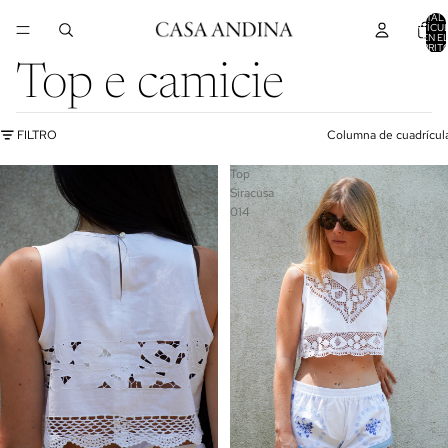
TOTAL 
ARTÍCU
EN E
CARRITO
Top e camicie
FILTRO
Columna de cuadrícul
Top
Top
Siracusa
Siracusa
013
014