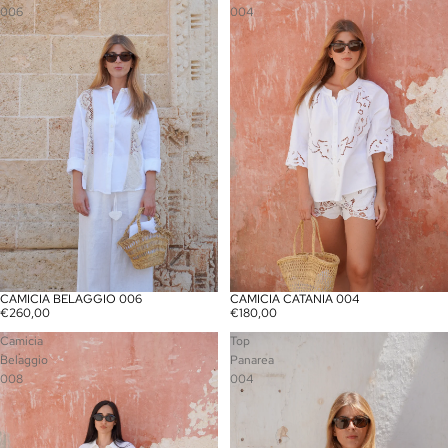
006
004
CAMICIA CATANIA 004
CAMICIA BELAGGIO 006
AGOTADO
AGOTADO
€180,00
€260,00
Camicia
Top
Belaggio
Panarea
008
004