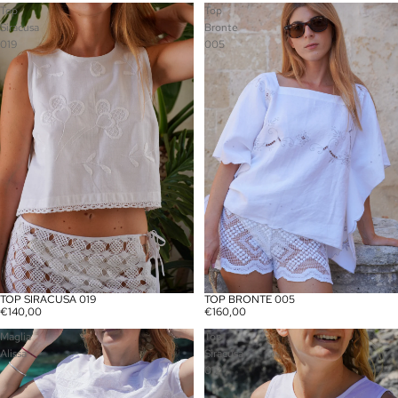
Top
Top
Siracusa
Bronte
019
005
TOP BRONTE 005
TOP SIRACUSA 019
€160,00
€140,00
Maglia
Top
Alissa
Siracusa
012