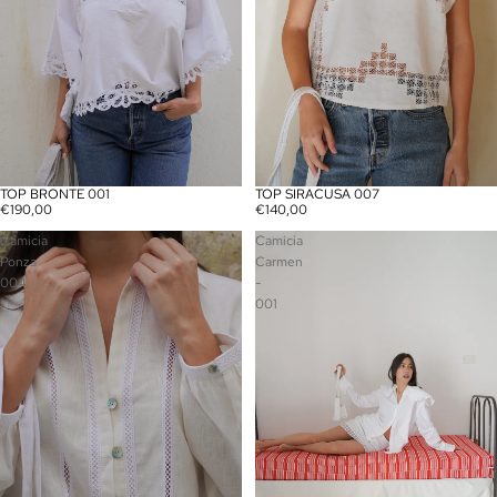
TOP BRONTE 001
TOP SIRACUSA 007
€190,00
€140,00
Camicia
Camicia
Ponza
Carmen
004
-
001